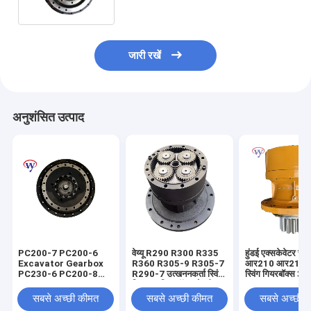
9149087
जारी रखें
अनुशंसित उत्पाद
PC200-7 PC200-6
वेय्यू R290 R300 R335
हुंडई एक्सकेवेटर रोबे
Excavator Gearbox
R360 R305-9 R305-7
आर210 आर210ए
PC230-6 PC200-8
R290-7 उत्खननकर्ता स्विंग
स्विंग गियरबॉक्स 3
Reduction Drive
रिडक्शन गियरबॉक्स रोटरी
10180 31एन6-
Gearbox 20Y-27-
रिड्यूसर 31N9-10181
के लिए वीयू स्विंग रि
सबसे अच्छी कीमत
सबसे अच्छी कीमत
सबसे अच्छी 
00300
31N9-10180
गियर