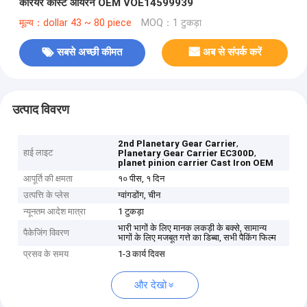
कैरियर कास्ट आयरन OEM VOE14599939
मूल्य：dollar 43 ~ 80 piece
MOQ：1 टुकड़ा
सबसे अच्छी कीमत
अब से संपर्क करें
उत्पाद विवरण
,
2nd Planetary Gear Carrier
हाई लाइट
,
Planetary Gear Carrier EC300D
planet pinion carrier Cast Iron OEM
आपूर्ति की क्षमता
१० पीस, १ दिन
उत्पत्ति के प्लेस
ग्वांगडोंग, चीन
न्यूनतम आदेश मात्रा
1 टुकड़ा
भारी भागों के लिए मानक लकड़ी के बक्से, सामान्य
पैकेजिंग विवरण
भागों के लिए मजबूत गत्ते का डिब्बा, सभी पैकिंग फिल्म
प्रसव के समय
1-3 कार्य दिवस
और देखो