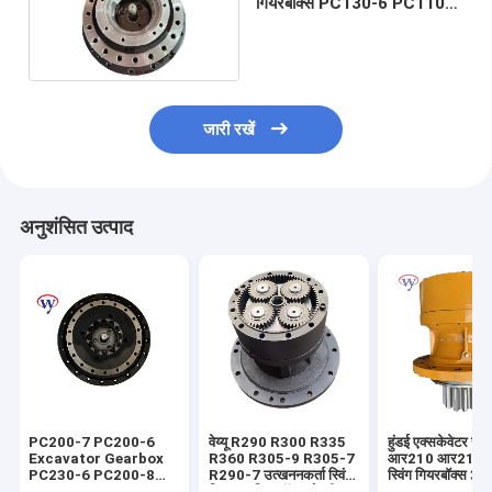
गियरबॉक्स PC130-6 PC110-7
अंतिम ड्राइव खुदाई 203-60-
6310
जारी रखें
अनुशंसित उत्पाद
PC200-7 PC200-6
वेय्यू R290 R300 R335
हुंडई एक्सकेवेटर रोबे
Excavator Gearbox
R360 R305-9 R305-7
आर210 आर210ए
PC230-6 PC200-8
R290-7 उत्खननकर्ता स्विंग
स्विंग गियरबॉक्स 3
Reduction Drive
रिडक्शन गियरबॉक्स रोटरी
10180 31एन6-