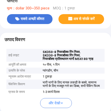
प्लैनेटरी
मूल्य：dollar 300~350 piece
MOQ：1 टुकड़ा
सबसे अच्छी कीमत
अब से संपर्क करें
उत्पाद विवरण
,
SK350-8 गियरबॉक्स रिंग गियर
हाई लाइट
,
SK330-8 गियरबॉक्स रिंग गियर
गियरबॉक्स प्रतिस्थापन भागों M5X180 ग्रह
आपूर्ति की क्षमता
१० पीस, १ दिन
उत्पत्ति के प्लेस
ग्वांगडोंग, चीन
न्यूनतम आदेश मात्रा
1 टुकड़ा
भारी भागों के लिए मानक लकड़ी के बक्से, सामान्य
पैकेजिंग विवरण
भागों के लिए मजबूत गत्ते का डिब्बा, सभी पैकिंग फिल्म
प्रसव के समय
1-3 कार्य दिवस
और देखो